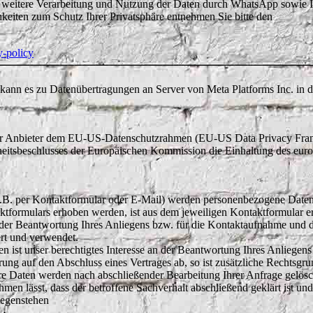
weitere Verarbeitung und Nutzung der Daten durch WhatsApp sowie I
keiten zum Schutz Ihrer Privatsphäre entnehmen Sie bitte den
y-policy
kann es zu Datenübertragungen an Server von Meta Platforms Inc. in
 der Anbieter dem EU-US-Datenschutzrahmen (EU-US Data Privacy Fr
heitsbeschlusses der Europäischen Kommission die Einhaltung des eur
.B. per Kontaktformular oder E-Mail) werden personenbezogene Daten
tformulars erhoben werden, ist aus dem jeweiligen Kontaktformular ers
er Beantwortung Ihres Anliegens bzw. für die Kontaktaufnahme und d
rt und verwendet.
en ist unser berechtigtes Interesse an der Beantwortung Ihres Anliegen
rung auf den Abschluss eines Vertrages ab, so ist zusätzliche Rechtsgru
hre Daten werden nach abschließender Bearbeitung Ihrer Anfrage gelösc
men lässt, dass der betroffene Sachverhalt abschließend geklärt ist und
gegenstehen