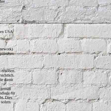
hre
 den USA
amework)
opäischen
 erhoben.
ichtlich.
ie damit
s gemäß
ndlage für
ht. Dies
 sofern