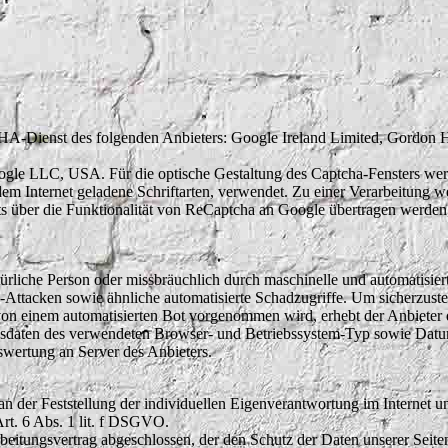
-Dienst des folgenden Anbieters: Google Ireland Limited, Gordon 
ogle LLC, USA. Für die optische Gestaltung des Captcha-Fensters w
m Internet geladene Schriftarten, verwendet. Zu einer Verarbeitung we
its über die Funktionalität von ReCaptcha an Google übertragen werde
türliche Person oder missbräuchlich durch maschinelle und automatisier
Attacken sowie ähnliche automatisierte Schadzugriffe. Um sicherzustel
n einem automatisierten Bot vorgenommen wird, erhebt der Anbieter d
sdaten des verwendeten Browser- und Betriebssystem-Typ sowie Dat
swertung an Server des Anbieters.
 an der Feststellung der individuellen Eigenverantwortung im Internet u
t. 6 Abs. 1 lit. f DSGVO.
beitungsvertrag abgeschlossen, der den Schutz der Daten unserer Seit