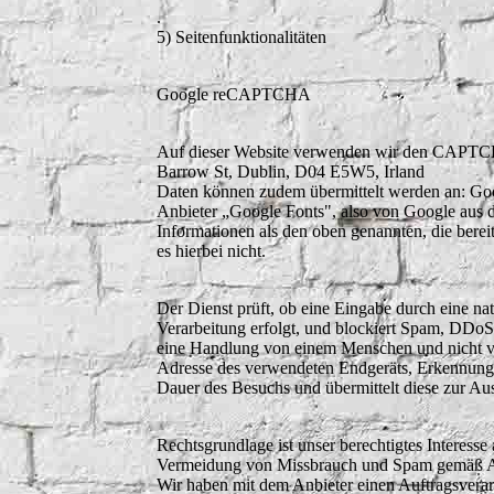
.
5) Seitenfunktionalitäten
Google reCAPTCHA
Auf dieser Website verwenden wir den CAPTCHA
Barrow St, Dublin, D04 E5W5, Irland
Daten können zudem übermittelt werden an: Go
Anbieter „Google Fonts", also von Google aus de
Informationen als den oben genannten, die bere
es hierbei nicht.
Der Dienst prüft, ob eine Eingabe durch eine na
Verarbeitung erfolgt, und blockiert Spam, DDoS-
eine Handlung von einem Menschen und nicht vo
Adresse des verwendeten Endgeräts, Erkennung
Dauer des Besuchs und übermittelt diese zur Au
Rechtsgrundlage ist unser berechtigtes Interesse
Vermeidung von Missbrauch und Spam gemäß Ar
Wir haben mit dem Anbieter einen Auftragsverar