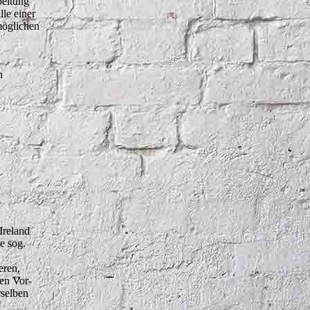
beitung
le einer
möglichen
n
Ireland
e sog.
eren,
en Vor-
rselben