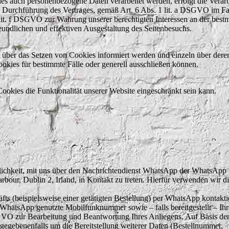
ies auch personenbezogene Daten verarbeitet werden, erfolgt die Verar
 Durchführung des Vertrages, gemäß Art. 6 Abs. 1 lit. a DSGVO im Fal
 lit. f DSGVO zur Wahrung unserer berechtigten Interessen an der best
eundlichen und effektiven Ausgestaltung des Seitenbesuchs.
e über das Setzen von Cookies informiert werden und einzeln über dere
ies für bestimmte Fälle oder generell ausschließen können.
ookies die Funktionalität unserer Website eingeschränkt sein kann.
lichkeit, mit uns über den Nachrichtendienst WhatsApp der WhatsApp 
our, Dublin 2, Irland, in Kontakt zu treten. Hierfür verwenden wir di
fts (beispielsweise einer getätigten Bestellung) per WhatsApp kontakti
WhatsApp genutzte Mobilfunknummer sowie – falls bereitgestellt – Ihr
VO zur Bearbeitung und Beantwortung Ihres Anliegens. Auf Basis de
egebenenfalls um die Bereitstellung weiterer Daten (Bestellnummer,