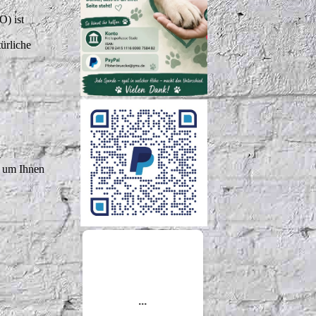
O) ist
ürliche
-
, um Ihnen