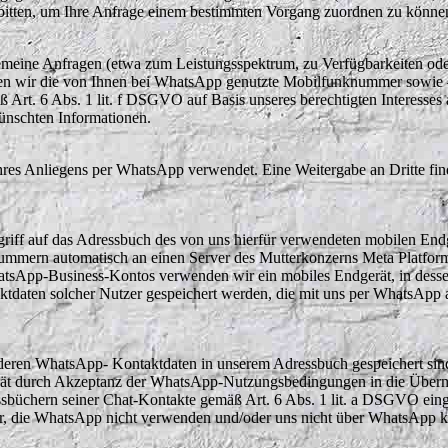
bitten, um Ihre Anfrage einem bestimmten Vorgang zuordnen zu könne
meine Anfragen (etwa zum Leistungsspektrum, zu Verfügbarkeiten ode
den wir die von Ihnen bei WhatsApp genutzte Mobilfunknummer sowie –
 Art. 6 Abs. 1 lit. f DSGVO auf Basis unseres berechtigten Interesses 
wünschten Informationen.
hres Anliegens per WhatsApp verwendet. Eine Weitergabe an Dritte find
riff auf das Adressbuch des von uns hierfür verwendeten mobilen End
ummern automatisch an einen Server des Mutterkonzerns Meta Platform
atsApp-Business-Kontos verwenden wir ein mobiles Endgerät, in dess
tdaten solcher Nutzer gespeichert werden, die mit uns per WhatsApp 
, deren WhatsApp- Kontaktdaten in unserem Adressbuch gespeichert sind
erät durch Akzeptanz der WhatsApp-Nutzungsbedingungen in die Überm
büchern seiner Chat-Kontakte gemäß Art. 6 Abs. 1 lit. a DSGVO eing
er, die WhatsApp nicht verwenden und/oder uns nicht über WhatsApp ko