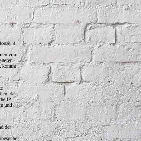
House, 4
erden vom
iterer
n, kommt
te
len, dass
ie IP-
um und
nd der
enbesucher