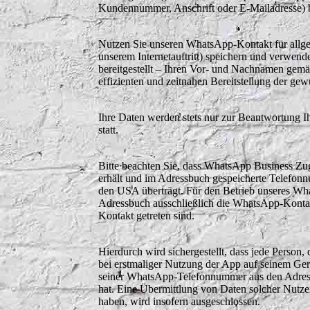
Kundennummer, Anschrift oder E-Mailadresse) 
Nutzen Sie unseren WhatsApp-Kontakt für allge
unserem Internetauftritt) speichern und verwen
bereitgestellt – Ihren Vor- und Nachnamen gemäß
effizienten und zeitnahen Bereitstellung der ge
Ihre Daten werden stets nur zur Beantwortung I
statt.
Bitte beachten Sie, dass WhatsApp Business Zug
erhält und im Adressbuch gespeicherte Telefonn
den USA überträgt. Für den Betrieb unseres Wh
Adressbuch ausschließlich die WhatsApp-Kontak
Kontakt getreten sind.
Hierdurch wird sichergestellt, dass jede Person
bei erstmaliger Nutzung der App auf seinem G
seiner WhatsApp-Telefonnummer aus den Adress
hat. Eine Übermittlung von Daten solcher Nutz
haben, wird insofern ausgeschlossen.