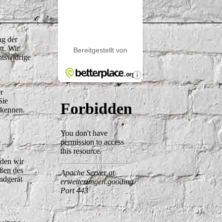
ng der
tt. Wir
htswidrige
r
Sie
rkennen.
nden wir
eßen des
ndgerät