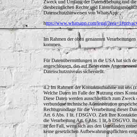
Zweck und Umfang der Datenerhebung und die 
diesbezüglichen Rechte und Einstellungsmöglich
Datenschutzhinweisen von WhatsApp:
h
ttps://www.whatsapp.com/legal/?eea=1#privac
Im Rahmen der oben genannten Verarbeitungen 
kommen.
Für Datenübermittlungen in die USA hat sich
angeschlossen, das auf Basis eines Angemessen
Datenschutzniveaus sicherstellt.
4.2 Im Rahmen der Kontaktaufnahme mit uns (z
Welche Daten im Falle der Nutzung eines Kontak
Diese Daten werden ausschließlich zum Zweck d
verbundene technische Administration gespeiche
Rechtsgrundlage für die Verarbeitung dieser Dat
Art. 6 Abs. 1 lit. f DSGVO. Zielt Ihre Kontaktie
die Verarbeitung Art. 6 Abs. 1 lit. b DSGVO. I
ist der Fall, wenn sich aus den Umständen entneh
keine gesetzlichen Aufbewahrungspflichten ent