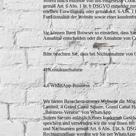
Sofern durch einzelne von uns eingesetzte Cook
gemäß Art. 6 Abs. 1 lit. b DSGVO entweder zur
erteilten Einwilligung oder gemäß Art. 6 Abs. 1
Funktionalität der Website sowie einer kundenfr
Sie können Ihren Browser so einstellen, dass Si
Annahme entscheiden oder die Annahme von Cook
Bitte beachten Sie, dass bei Nichtannahme von C
4) Kontaktaufnahme
4.1 WhatsApp-Business
Wir bieten Besuchern unserer Webseite die Mög
Limited, 4 Grand Canal Square, Grand Canal Harb
„Business-Version“ von WhatsApp.
Sofern Sie uns anlässlich eines konkreten Geschä
speichern und verwenden wir die von Ihnen bei 
und Nachnamen gemäß Art. 6 Abs. 1 lit. b. DSG
Rechtsgrundlage werden wir Sie per WhatsApp g