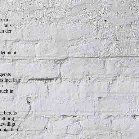
n.
r zu
 falls
an der
et nicht
geräts
s Inc. in
en
auch in
, bereits
ittlung
ewilligt
ntaktiert