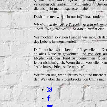
verkaufen oder einfach im Müll entsorgt. Unvors
die uns nicht mehr losgelassen haben.
Deshalb retten wir nicht nur in China, sondern l
Wir sind ein deutscher Tierschutzverein mit an
1 Satz 1 Nr. 5 TierSchG und haben zudem eine 
Wir möchten so vielen Hunden wie möglich dabe
des Lebens kennenzulernen.
Dafür suchen wir liebevolle Pflegestellen in D
an alles Neue zu gewöhnen und von dort aus e
Möglichkeit, den Hund zu übernehmen (Übernah
leider nicht möglich. Wenn du dir vorstellen kan
"Alle Infos - Pflegestelle werden".
Wir freuen uns, wenn ihr uns folgt und unsere Ar
den Weg über die Pfotenbrücke von China nach