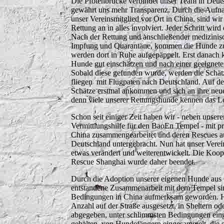
Die Pfotenbrücke verbindet unser Team in Deut
gewährt uns mehr Transparenz. Durch die Aufn
unser Vereinsmitglied vor Ort in China, sind w
Rettung an in alles involviert. Jeder Schritt wird 
Nach der Rettung und anschließender medizinis
Impfung und Quarantäne, kommen die Hunde z
werden dort in Ruhe aufgepäppelt. Erst danach 
Hunde gut einschätzen und nach einer geeigneten
Sobald diese gefunden wurde, werden die Schätz
fliegen mit Flugpaten nach Deutschland. Auf der
Schätze erstmal ankommen und sich an ihre n
denn viele unserer Rettungshunde kennen das Le
Schon seit einiger Zeit haben wir - neben unser
Vermittlungshilfe für den BaoEn Tempel - mit pr
China zusammengearbeitet und deren Rescues auf
Deutschland untergebracht. Nun hat unser Verein
etwas verändert und weiterentwickelt. Die Koo
Rescue Shanghai wurde daher beendet.
Durch die Adoption unserer eigenen Hunde aus 
entstandene Zusammenarbeit mit dem Tempel si
Bedingungen in China aufmerksam geworden. H
Anzahl auf der Straße ausgesetzt, in Sheltern od
abgegeben, unter schlimmsten Bedingungen eing
gehalten, von Hundefängern eingesammelt, die s