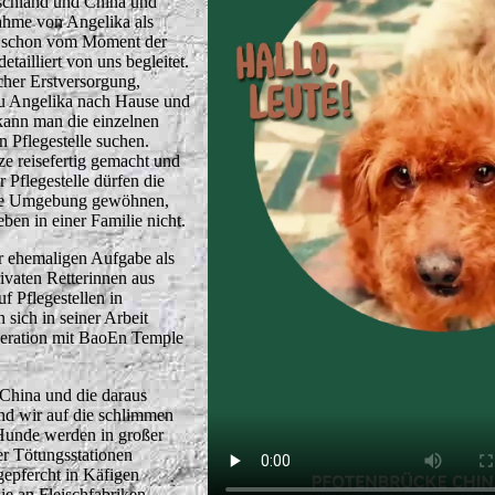
schland und China und
ahme von Angelika als
ir schon vom Moment der
detailliert von uns begleitet.
cher Erstversorgung,
u Angelika nach Hause und
kann man die einzelnen
 Pflegestelle suchen.
e reisefertig gemacht und
 Pflegestelle dürfen die
eue Umgebung gewöhnen,
ben in einer Familie nicht.
er ehemaligen Aufgabe als
ivaten Retterinnen aus
 Pflegestellen in
 sich in seiner Arbeit
peration mit BaoEn Temple
China und die daraus
nd wir auf die schlimmen
unde werden in großer
er Tötungsstationen
epfercht in Käfigen
ie an Fleischfabriken