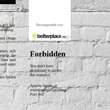
h §11 Abs.
mittlung.
önen Dinge
mmen, sich
stelle die
China sind
kunft unter
inen Seelen