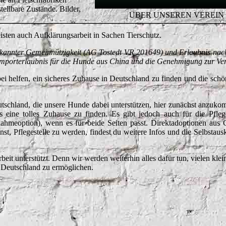
tellbare Zustände. Bilder,
ÜBER UNSEREN VEREIN
eisten auch Aufklärungsarbeit in Sachen Tierschutz.
erkannter Gemeinnützigkeit (AG Tostedt VR 201649) und Erlaubnis nac
Importerlaubnis für die Hunde aus China und die Genehmigung zur Ver
i helfen, ein sicheres Zuhause in Deutschland zu finden und die sch
eutschland, die unsere Hunde dabei unterstützen, hier zunächst anzuko
ine tolles Zuhause zu finden. Es gibt jedoch auch für die Pflege
meoption), wenn es für beide Seiten passt. Direktadoptionen aus 
nst, Pflegestelle zu werden, findest du weitere Infos und die Selbstaus
beit unterstützt. Denn wir werden weiterhin alles dafür tun, vielen kle
 Deutschland zu ermöglichen.