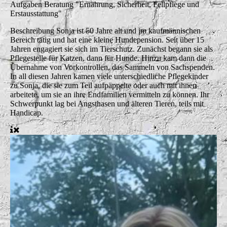
Aufgaben
Beratung "Ernährung, Sicherheit, Fellpflege und
Erstausstattung"
Beschreibung
Sonja ist 50 Jahre alt und im kaufmännischen
Bereich tätig und hat eine kleine Hundepension. Seit über 15
Jahren engagiert sie sich im Tierschutz. Zunächst begann sie als
Pflegestelle für Katzen, dann für Hunde. Hinzu kam dann die
Übernahme von Vorkontrollen, das Sammeln von Sachspenden.
In all diesen Jahren kamen viele unterschiedliche Pflegekinder
zu Sonja, die sie zum Teil aufpäppelte oder auch mit ihnen
arbeitete, um sie an ihre Endfamilien vermitteln zu können. Ihr
Schwerpunkt lag bei Angsthasen und älteren Tieren, teils mit
Handicap.