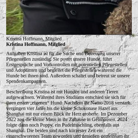
Kristina Hoffmann, Mitglied
Kristina Hoffmann, Mitglied
Aufgaben
Kristina ist für die Suche und Betreuung unserer
Pflegestellen zuständig. Sie postet unsere Hunde, führt
Erstgespräche und Vorkontrollen mit potentiellen Pflegestellen
und Adoptanten und begleitet die Pflegestellen während die
Hunde bei ihnen sind. Außerdem schaltet und betreut sie unsere
Spendenkampagnen.
Beschreibung
Kristina ist mit Hunden und anderen Tieren
aufgewachsen. Während ihres Studiums entschied sie sich für
ihren ersten „eigenen“ Hund. Nachdem ihr Nemo 2018 verstarb,
vergingen vier Jahre bis die kleine Schokonase Hazel aus
Shanghai mit nur einem Blick ihr Herz eroberte. Im Dezember
2022 zog die kleine Maus in ihr Zuhause in Gelnhausen. 2024
folgte dann noch Poppy, ein Pudelmischling, ebenfalls aus
Shanghai. Die beiden sind nach kürzester Zeit ein
eingeschworenes Team geworden und genießen gemeinsam ihr