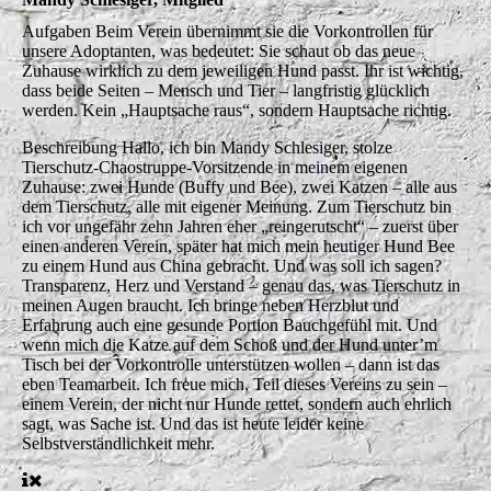
Aufgaben
Beim Verein übernimmt sie die Vorkontrollen für
unsere Adoptanten, was bedeutet: Sie schaut ob das neue
Zuhause wirklich zu dem jeweiligen Hund passt. Ihr ist wichtig,
dass beide Seiten – Mensch und Tier – langfristig glücklich
werden. Kein „Hauptsache raus“, sondern Hauptsache richtig.
Beschreibung
Hallo, ich bin Mandy Schlesiger, stolze
Tierschutz-Chaostruppe-Vorsitzende in meinem eigenen
Zuhause: zwei Hunde (Buffy und Bee), zwei Katzen – alle aus
dem Tierschutz, alle mit eigener Meinung. Zum Tierschutz bin
ich vor ungefähr zehn Jahren eher „reingerutscht“ – zuerst über
einen anderen Verein, später hat mich mein heutiger Hund Bee
zu einem Hund aus China gebracht. Und was soll ich sagen?
Transparenz, Herz und Verstand – genau das, was Tierschutz in
meinen Augen braucht. Ich bringe neben Herzblut und
Erfahrung auch eine gesunde Portion Bauchgefühl mit. Und
wenn mich die Katze auf dem Schoß und der Hund unter’m
Tisch bei der Vorkontrolle unterstützen wollen – dann ist das
eben Teamarbeit. Ich freue mich, Teil dieses Vereins zu sein –
einem Verein, der nicht nur Hunde rettet, sondern auch ehrlich
sagt, was Sache ist. Und das ist heute leider keine
Selbstverständlichkeit mehr.