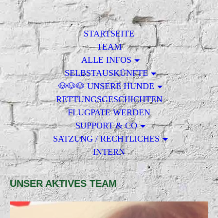
STARTSEITE
TEAM
ALLE INFOS
SELBSTAUSKÜNFTE
🐶🐶🐶 UNSERE HUNDE
RETTUNGSGESCHICHTEN
FLUGPATE WERDEN
SUPPORT & CO
SATZUNG / RECHTLICHES
INTERN
UNSER AKTIVES TEAM