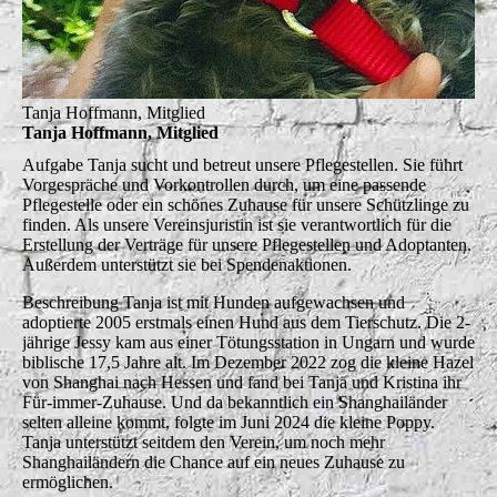
Tanja Hoffmann, Mitglied
Tanja Hoffmann, Mitglied
Aufgabe
Tanja sucht und betreut unsere Pflegestellen. Sie führt
Vorgespräche und Vorkontrollen durch, um eine passende
Pflegestelle oder ein schönes Zuhause für unsere Schützlinge zu
finden. Als unsere Vereinsjuristin ist sie verantwortlich für die
Erstellung der Verträge für unsere Pflegestellen und Adoptanten.
Außerdem unterstützt sie bei Spendenaktionen.
Beschreibung
Tanja ist mit Hunden aufgewachsen und
adoptierte 2005 erstmals einen Hund aus dem Tierschutz. Die 2-
jährige Jessy kam aus einer Tötungsstation in Ungarn und wurde
biblische 17,5 Jahre alt. Im Dezember 2022 zog die kleine Hazel
von Shanghai nach Hessen und fand bei Tanja und Kristina ihr
Für-immer-Zuhause. Und da bekanntlich ein Shanghailänder
selten alleine kommt, folgte im Juni 2024 die kleine Poppy.
Tanja unterstützt seitdem den Verein, um noch mehr
Shanghailändern die Chance auf ein neues Zuhause zu
ermöglichen.